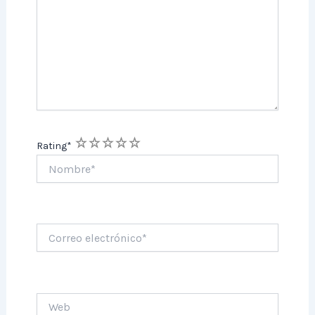
1
2
3
4
5
Rating
*
Nombre*
Correo
electrónico*
Web