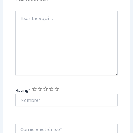
Escribe
aquí...
1
2
3
4
5
Rating
*
Nombre*
Correo
electrónico*