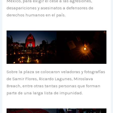
México, para exigir el cese a las agresiones,
desapariciones y asesinatos a defensores de
derechos humanos en el país.
Sobre la plaza se colocaron veladoras y fotografías
de Samir Flores, Ricardo Lagunes, Miroslava
Breach, entre otras tantas personas que forman
parte de una larga lista de impunidad.