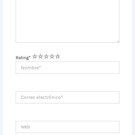
1
2
3
4
5
Rating
*
Nombre*
Correo
electrónico*
Web