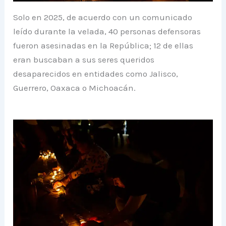
Solo en 2025, de acuerdo con un comunicado
leído durante la velada, 40 personas defensoras
fueron asesinadas en la República; 12 de ellas
eran buscaban a sus seres queridos
desaparecidos en entidades como Jalisco,
Guerrero, Oaxaca o Michoacán.