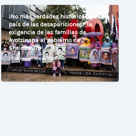
¡No más verdades históricas en el
país de las desapariciones!: la
exigencia de las familias de
Ayotzinapa al gobierno de
Sheinbaum
27 de septiembre de 2025