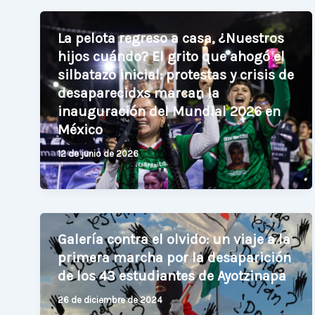
La pelota regreso a casa, ¿Nuestros
hijos cuándo? El grito que ahogó el
silbatazo inicial: protestas y crisis de
desaparecidxs marcan la
inauguración del Mundial 2026 en
México
12 de junio de 2026
Galería contra el olvido: un viaje a la
primera marcha por la desaparición
de los 43 estudiantes de Ayotzinapa
26 de diciembre de 2024