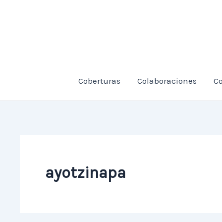
Ir
al
contenido
Coberturas
Colaboraciones
C
ayotzinapa