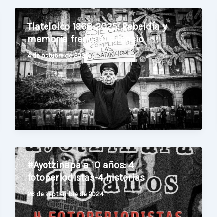
Tlatelolco 1968-2025: Rebeldía y
memoria frente al silencio
4 de octubre de 2025
#Ayotzinapa a 10 años: 4
fotoperiodistas-4 historias
26 de septiembre de 2024