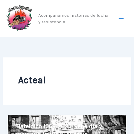
Ir
al
Acompañamos historias de lucha
contenido
y resistencia
Acteal
Tlatelolco 1968-2025: Rebeldía y