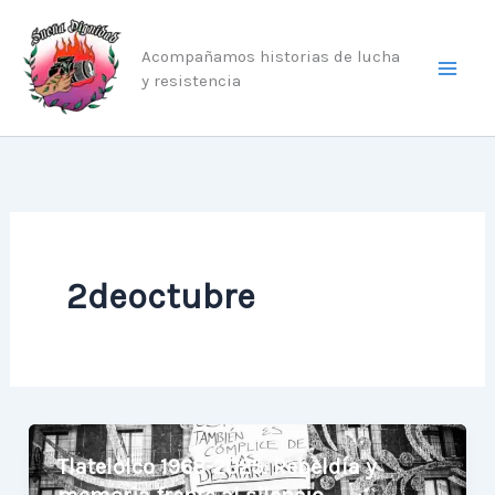
Ir
al
Acompañamos historias de lucha
contenido
y resistencia
2deoctubre
Tlatelolco 1968-2025: Rebeldía y