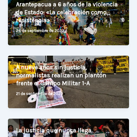
Arantepacua a 6 años de la violencia
de Estado: «La celebración como
resistencia»
24 de septiembre de 2023
A nueve años sin justicia,
normalistas realizan un plantón
frente el Campo Militar 1-A
21 de septiembre de 2023
La justicia que nunca llega