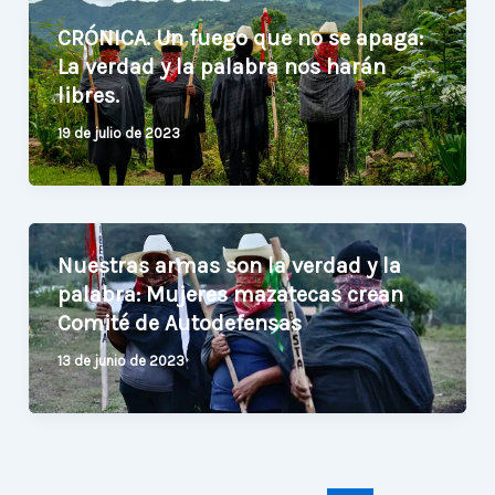
CRÓNICA. Un fuego que no se apaga:
La verdad y la palabra nos harán
libres.
19 de julio de 2023
Nuestras armas son la verdad y la
palabra: Mujeres mazatecas crean
Comité de Autodefensas
13 de junio de 2023