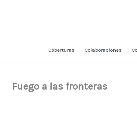
Ir
al
contenido
Coberturas
Colaboraciones
C
Fuego a las fronteras