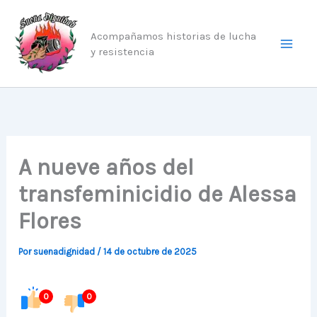
Ir
al
Acompañamos historias de lucha
contenido
y resistencia
A nueve años del
transfeminicidio de Alessa
Flores
Por
suenadignidad
/
14 de octubre de 2025
0
0