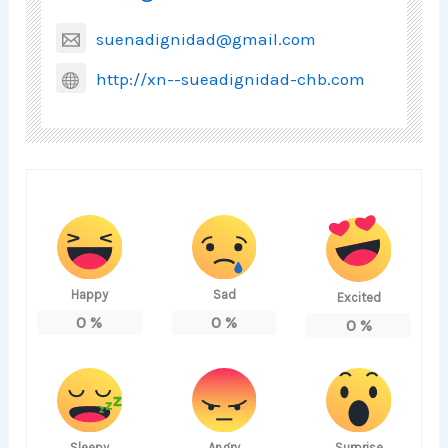
suenadignidad@gmail.com
http://xn--sueadignidad-chb.com
Happy
Sad
Excited
0
%
0
%
0
%
Sleepy
Angry
Surprise