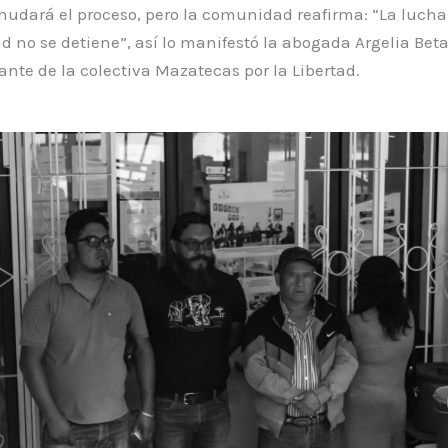
nudará el proceso, pero la comunidad reafirma: “La lucha 
ad no se detiene”, así lo manifestó la abogada Argelia Bet
ante de la colectiva Mazatecas por la Libertad.