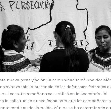
esta nueva postergación, la comunidad tomó una decisió
 no avanzar sin la presencia de los defensores federales q
n el caso. Esta mañana se certificó en la Secretaría del
do la solicitud de nueva fecha para que los compañeros 
mente rendir su declaración. Aún no se ha determinado c