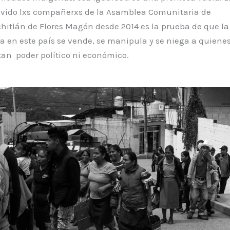
ivido lxs compañerxs de la Asamblea Comunitaria de
hitlán de Flores Magón desde 2014 es la prueba de que la
ia en este país se vende, se manipula y se niega a quiene
an poder político ni económico.