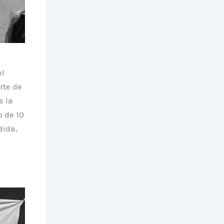
el
rte de
s la
o de 10
dida,
n