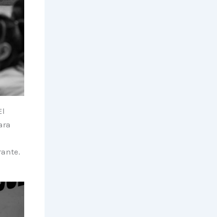
El
ara
rante.