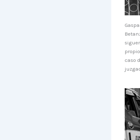
Gaspar
Betanz
siguen
propio
caso d
juzgad