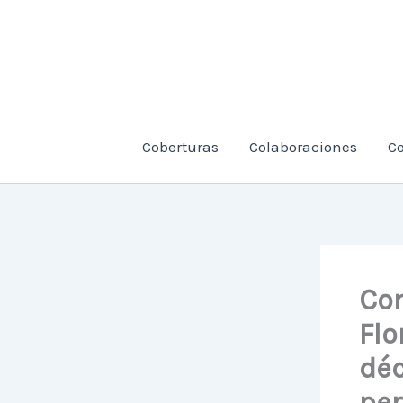
Ir
al
contenido
Coberturas
Colaboraciones
C
Com
Flo
déc
per