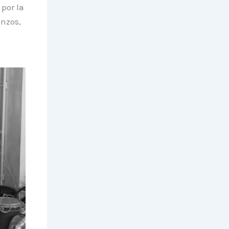
por la
anzos,