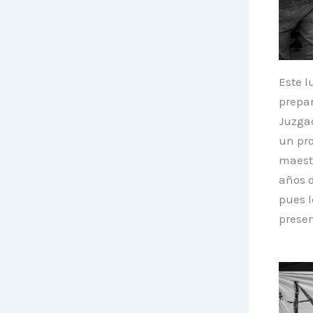
Este l
prepar
Juzgad
un pro
maestr
años d
pues l
presen