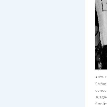
Ante 
firme:
conoce
Juzga
final