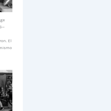
rge
16—
on. El
 mismo