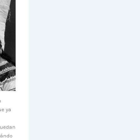
n
ue ya
puedan
uándo