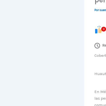
Por
suen
0
R
Cobert
Huautl
En Méx
las pe
comun