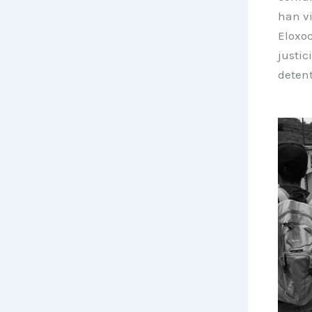
han v
Eloxoc
justic
detent