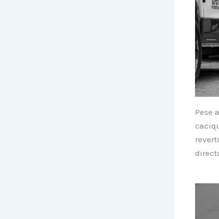
Pese a
caciq
revert
direct